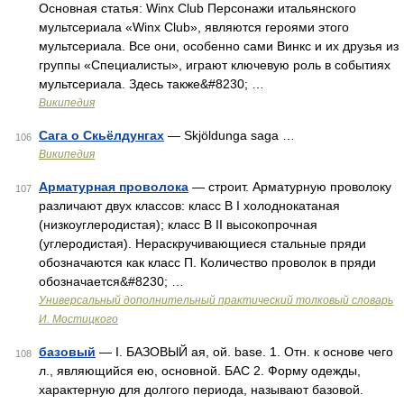
Основная статья: Winx Club Персонажи итальянского
мультсериала «Winx Club», являются героями этого
мультсериала. Все они, особенно сами Винкс и их друзья из
группы «Специалисты», играют ключевую роль в событиях
мультсериала. Здесь также&#8230; …
Википедия
Сага о Скьёлдунгах
— Skjöldunga saga …
106
Википедия
Арматурная проволока
— строит. Арматурную проволоку
107
различают двух классов: класс В I холоднокатаная
(низкоуглеродистая); класс В II высокопрочная
(углеродистая). Нераскручивающиеся стальные пряди
обозначаются как класс П. Количество проволок в пряди
обозначается&#8230; …
Универсальный дополнительный практический толковый словарь
И. Мостицкого
базовый
— I. БАЗОВЫЙ ая, ой. base. 1. Отн. к основе чего
108
л., являющийся ею, основной. БАС 2. Форму одежды,
характерную для долгого периода, называют базовой.